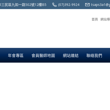
三民區九如一路502號12樓B5
(07)392-9924
tsaps3a1@g
首頁
網站導
年會專區
會員醫師地圖
網站連結
聯絡我們