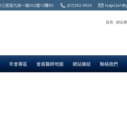
三民區九如一路502號12樓B5
(07)392-9924
tsaps3a1@g
首頁
網站導
年會專區
會員醫師地圖
網站連結
聯絡我們