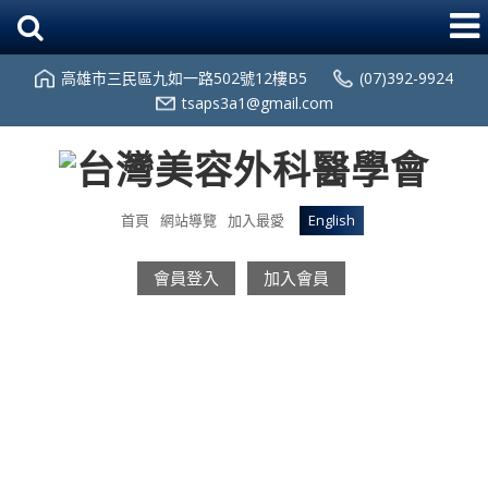
高雄市三民區九如一路502號12樓B5
(07)392-9924
tsaps3a1@gmail.com
首頁
網站導覽
加入最愛
English
會員登入
加入會員