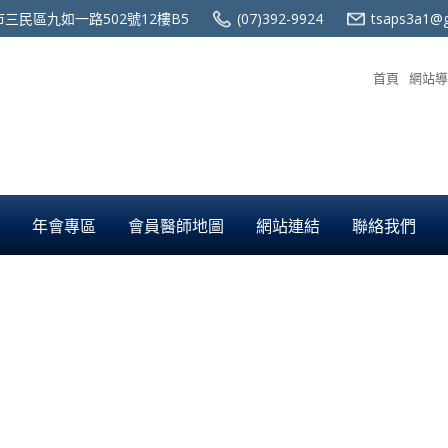
三民區九如一路502號12樓B5
(07)392-9924
tsaps3a1@g
首頁
網站導
年會專區
會員醫師地圖
網站連結
聯絡我們