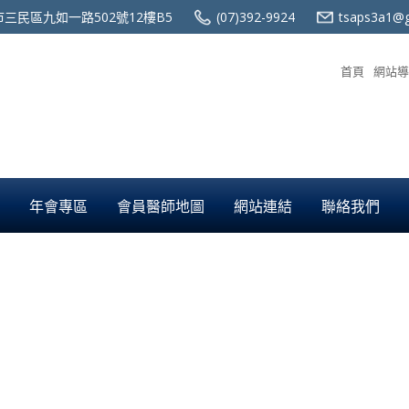
三民區九如一路502號12樓B5
(07)392-9924
tsaps3a1@g
首頁
網站導
年會專區
會員醫師地圖
網站連結
聯絡我們