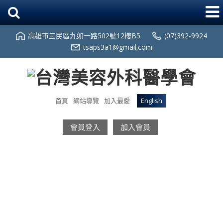
高雄市三民區九如一路502號12樓B5
(07)392-9924
tsaps3a1@gmail.com
首頁
網站導覽
加入最愛
English
會員登入
加入會員