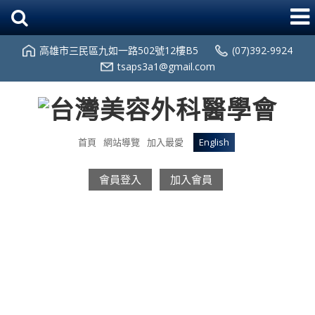
高雄市三民區九如一路502號12樓B5
(07)392-9924
tsaps3a1@gmail.com
首頁
網站導覽
加入最愛
English
會員登入
加入會員