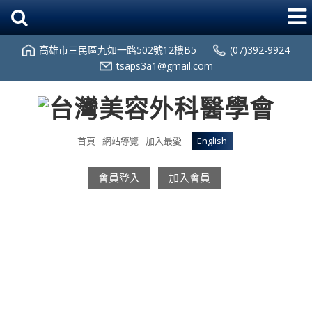
高雄市三民區九如一路502號12樓B5
(07)392-9924
tsaps3a1@gmail.com
首頁
網站導覽
加入最愛
English
會員登入
加入會員