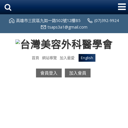
高雄市三民區九如一路502號12樓B5
(07)392-9924
tsaps3a1@gmail.com
首頁
網站導覽
加入最愛
English
會員登入
加入會員