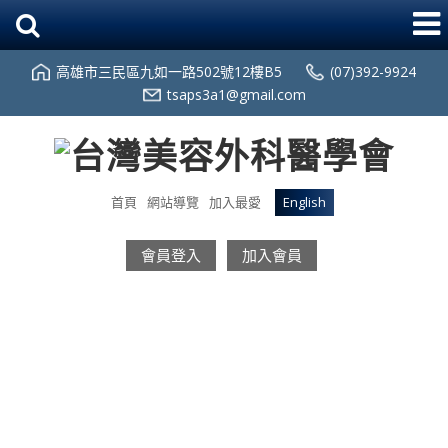
高雄市三民區九如一路502號12樓B5
(07)392-9924
tsaps3a1@gmail.com
首頁
網站導覽
加入最愛
English
會員登入
加入會員