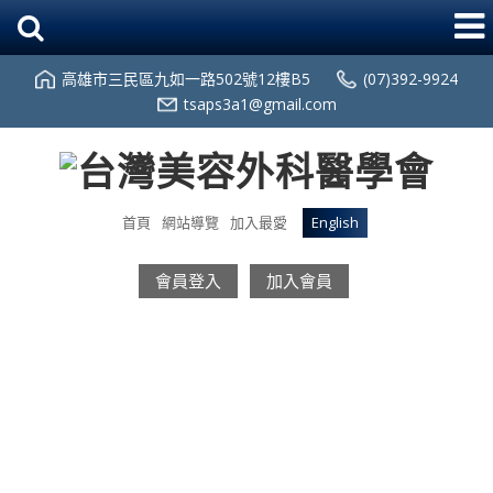
高雄市三民區九如一路502號12樓B5
(07)392-9924
tsaps3a1@gmail.com
首頁
網站導覽
加入最愛
English
會員登入
加入會員