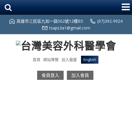
高雄市三民區九如一路502號12樓B5
(07)392-9924
tsaps3a1@gmail.com
首頁
網站導覽
加入最愛
English
會員登入
加入會員