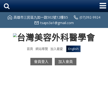
高雄市三民區九如一路502號12樓B5
(07)392-9924
tsaps3a1@gmail.com
首頁
網站導覽
加入最愛
English
會員登入
加入會員