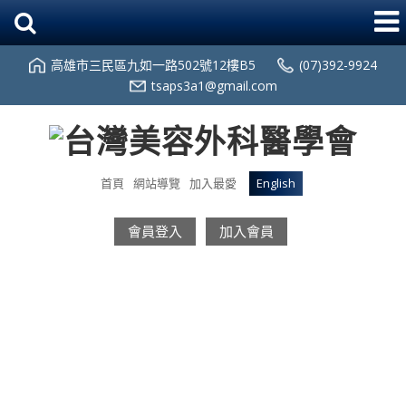
高雄市三民區九如一路502號12樓B5
(07)392-9924
tsaps3a1@gmail.com
首頁
網站導覽
加入最愛
English
會員登入
加入會員