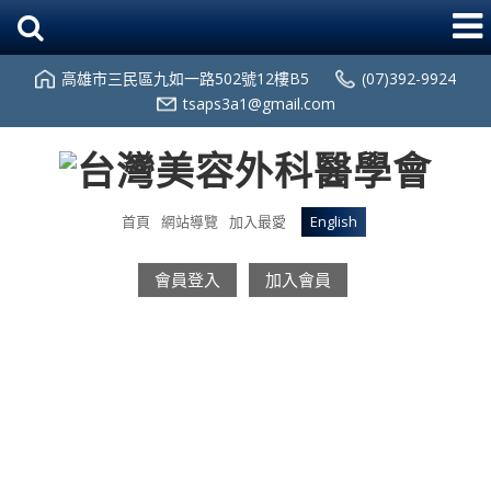
高雄市三民區九如一路502號12樓B5
(07)392-9924
tsaps3a1@gmail.com
首頁
網站導覽
加入最愛
English
會員登入
加入會員