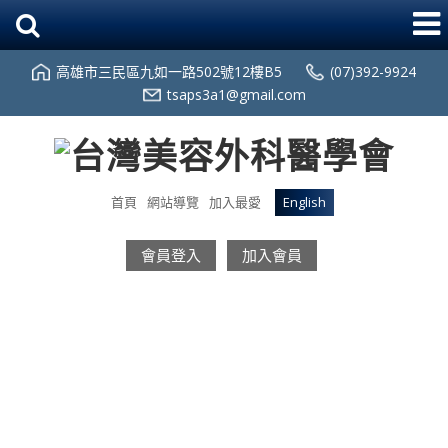
高雄市三民區九如一路502號12樓B5
(07)392-9924
tsaps3a1@gmail.com
首頁
網站導覽
加入最愛
English
會員登入
加入會員