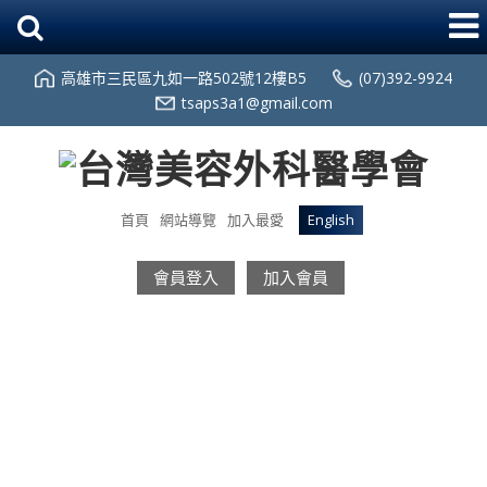
高雄市三民區九如一路502號12樓B5
(07)392-9924
tsaps3a1@gmail.com
首頁
網站導覽
加入最愛
English
會員登入
加入會員