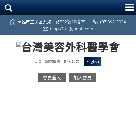
高雄市三民區九如一路502號12樓B5
(07)392-9924
tsaps3a1@gmail.com
首頁
網站導覽
加入最愛
English
會員登入
加入會員