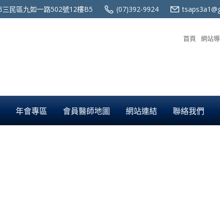
三民區九如一路502號12樓B5
(07)392-9924
tsaps3a1@g
首頁
網站導
年會專區
會員醫師地圖
網站連結
聯絡我們