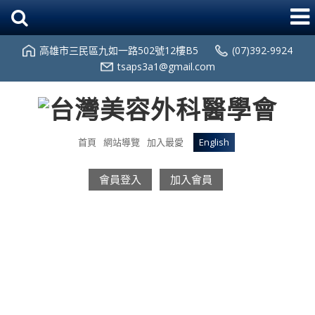
高雄市三民區九如一路502號12樓B5
(07)392-9924
tsaps3a1@gmail.com
首頁
網站導覽
加入最愛
English
會員登入
加入會員