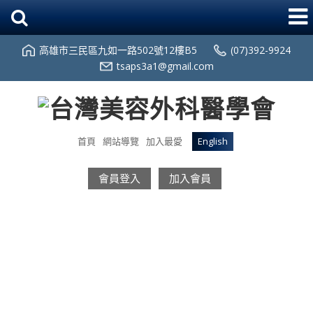
高雄市三民區九如一路502號12樓B5
(07)392-9924
tsaps3a1@gmail.com
首頁
網站導覽
加入最愛
English
會員登入
加入會員