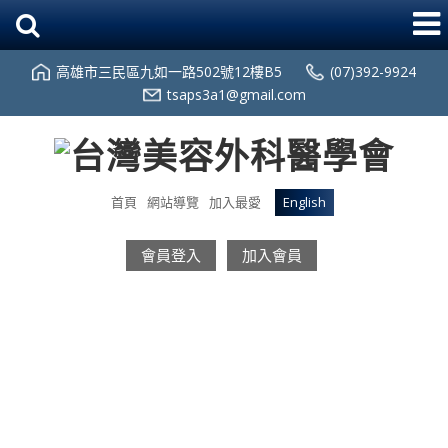
高雄市三民區九如一路502號12樓B5
(07)392-9924
tsaps3a1@gmail.com
首頁
網站導覽
加入最愛
English
會員登入
加入會員