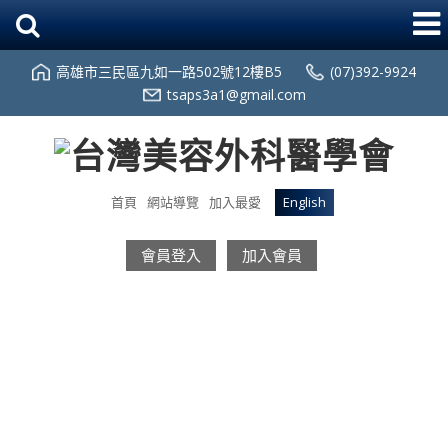
高雄市三民區九如一路502號12樓B5
(07)392-9924
tsaps3a1@gmail.com
首頁
網站導覽
加入最愛
English
會員登入
加入會員