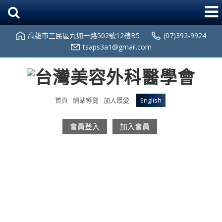
高雄市三民區九如一路502號12樓B5
(07)392-9924
tsaps3a1@gmail.com
首頁
網站導覽
加入最愛
English
會員登入
加入會員