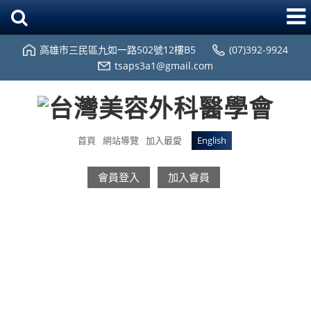
高雄市三民區九如一路502號12樓B5
(07)392-9924
tsaps3a1@gmail.com
首頁
網站導覽
加入最愛
English
會員登入
加入會員