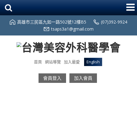
高雄市三民區九如一路502號12樓B5
(07)392-9924
tsaps3a1@gmail.com
首頁
網站導覽
加入最愛
English
會員登入
加入會員