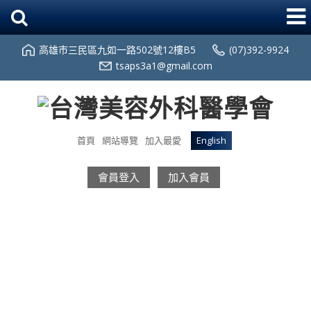
高雄市三民區九如一路502號12樓B5
(07)392-9924
tsaps3a1@gmail.com
首頁
網站導覽
加入最愛
English
會員登入
加入會員