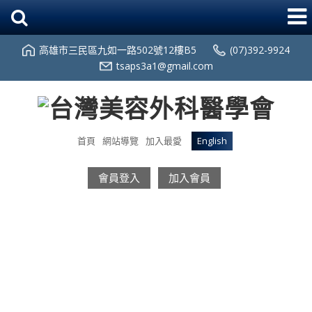
高雄市三民區九如一路502號12樓B5
(07)392-9924
tsaps3a1@gmail.com
首頁
網站導覽
加入最愛
English
會員登入
加入會員