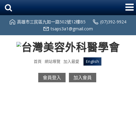
高雄市三民區九如一路502號12樓B5
(07)392-9924
tsaps3a1@gmail.com
首頁
網站導覽
加入最愛
English
會員登入
加入會員