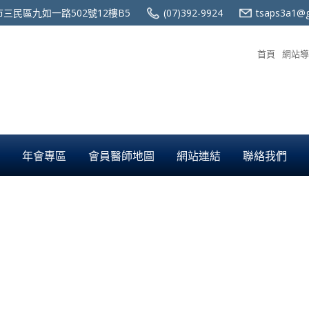
三民區九如一路502號12樓B5
(07)392-9924
tsaps3a1@g
首頁
網站導
年會專區
會員醫師地圖
網站連結
聯絡我們