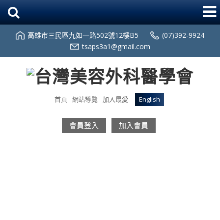
高雄市三民區九如一路502號12樓B5
(07)392-9924
tsaps3a1@gmail.com
首頁
網站導覽
加入最愛
English
會員登入
加入會員