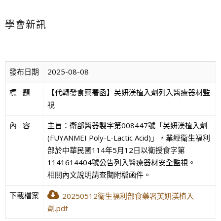
學會新訊
發布日期
2025-08-08
標   題
【代轉發食藥署函】芙妍渼植入劑列入醫療器材監
視
內   容
主旨：衛部醫器製字第008447號「芙妍渼植入劑
(FUYANMEI Poly-L-Lactic Acid)」，業經衛生福利
部於中華民國114年5月12日以衛授食字第
1141614404號公告列入醫療器材安全監視。
相關內文說明請查閱附檔函件。
下載檔案
20250512衛生福利部食藥署芙妍渼植入
劑.pdf