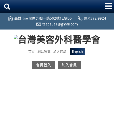
高雄市三民區九如一路502號12樓B5
(07)392-9924
tsaps3a1@gmail.com
首頁
網站導覽
加入最愛
English
會員登入
加入會員