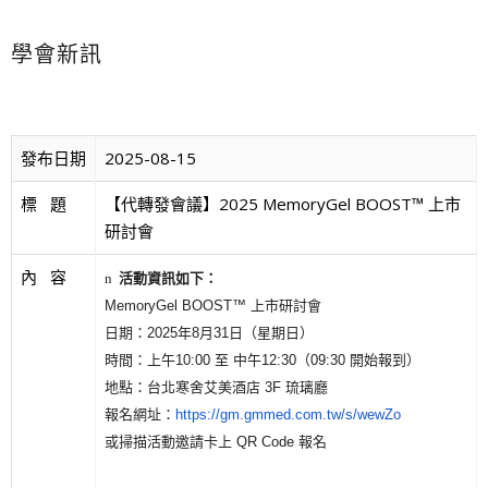
學會新訊
發布日期
2025-08-15
標   題
【代轉發會議】2025 MemoryGel BOOST™ 上市
研討會
內   容
n
活動資訊如下：
MemoryGel BOOST
™ 上市研討會
日期：
2025
年
8
月
31
日（星期日）
時間：上午
10:00
至 中午
12:30
（
09:30
開始報到）
地點：台北寒舍艾美酒店
3F
琉璃廳
報名網址：
https://gm.gmmed.com.tw/
s/wewZo
或掃描活動邀請卡上
QR Code
報名