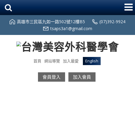
高雄市三民區九如一路502號12樓B5
(07)392-9924
tsaps3a1@gmail.com
首頁
網站導覽
加入最愛
English
會員登入
加入會員