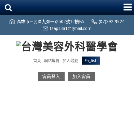
高雄市三民區九如一路502號12樓B5
(07)392-9924
tsaps3a1@gmail.com
首頁
網站導覽
加入最愛
English
會員登入
加入會員