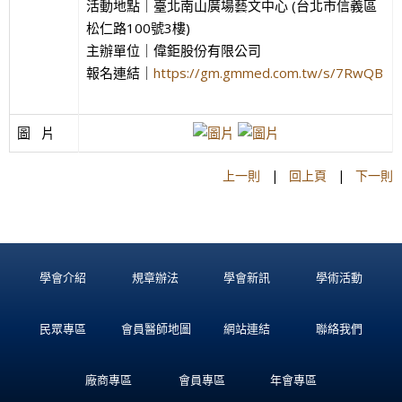
活動地點｜臺北南山廣場藝文中心 (台北市信義區
松仁路100號3樓)
主辦單位｜偉鉅股份有限公司
報名連結｜
https://gm.gmmed.com.tw/s/7RwQB
圖   片
上一則
|
回上頁
|
下一則
學會介紹
規章辦法
學會新訊
學術活動
民眾專區
會員醫師地圖
網站連結
聯絡我們
廠商專區
會員專區
年會專區