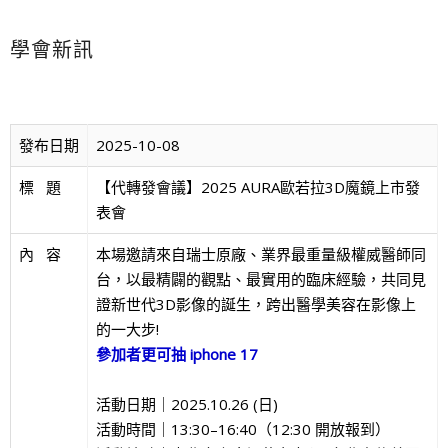
學會新訊
發布日期
2025-10-08
標   題
【代轉發會議】2025 AURA歐若拉3D魔鏡上市發
表會
內   容
本場邀請來自瑞士原廠、業界最重量級權威醫師同
台，以最精闢的觀點、最實用的臨床經驗，共同見
證新世代3D影像的誕生，跨出醫學美容在影像上
的一大步!
參加者更可抽 iphone 17
活動日期｜2025.10.26 (日)
活動時間｜13:30–16:40（12:30 開放報到）