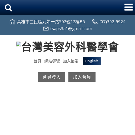
高雄市三民區九如一路502號12樓B5
(07)392-9924
tsaps3a1@gmail.com
首頁
網站導覽
加入最愛
English
會員登入
加入會員