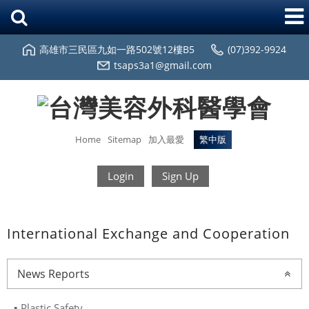
高雄市三民區九如一路502號12樓B5
(07)392-9924
tsaps3a1@gmail.com
Home
Sitemap
加入最愛
繁中版
Login
Sign Up
International Exchange and Cooperation
News Reports
Plastic Safety