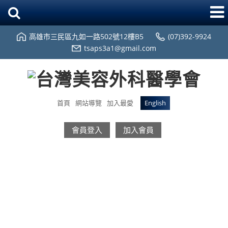
高雄市三民區九如一路502號12樓B5
(07)392-9924
tsaps3a1@gmail.com
首頁
網站導覽
加入最愛
English
會員登入
加入會員