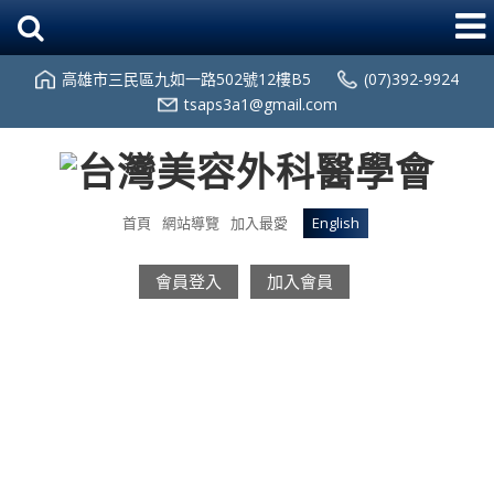
高雄市三民區九如一路502號12樓B5
(07)392-9924
tsaps3a1@gmail.com
首頁
網站導覽
加入最愛
English
會員登入
加入會員