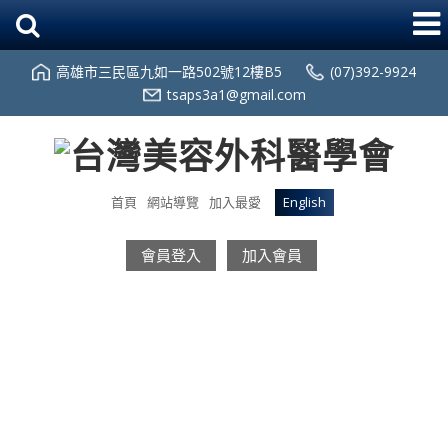
高雄市三民區九如一路502號12樓B5
(07)392-9924
tsaps3a1@gmail.com
首頁
網站導覽
加入最愛
English
會員登入
加入會員