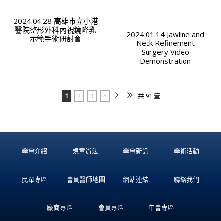
2024.04.28 高雄市立小港
醫院整形外科內視鏡隆乳
2024.01.14 Jawline and
示範手術研討會
Neck Refinement
Surgery Video
Demonstration
1
2
3
4
共 91 筆
學會介紹
規章辦法
學會新訊
學術活動
民眾專區
會員醫師地圖
網站連結
聯絡我們
廠商專區
會員專區
年會專區