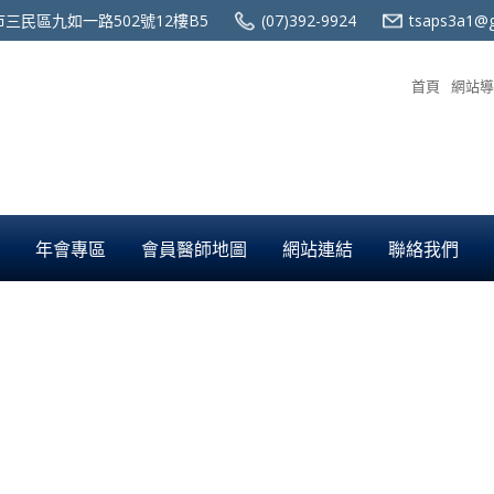
三民區九如一路502號12樓B5
(07)392-9924
tsaps3a1@g
首頁
網站導
年會專區
會員醫師地圖
網站連結
聯絡我們