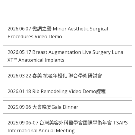
2026.06.07 微調之藝 Minor Aesthetic Surgical
Procedures Video Demo
2026.05.17 Breast Augmentation Live Surgery Luna
XT™ Anatomical Implants
2026.03.22 春美 抗老年輕化 聯合學術研討會
2026.01.18 Rib Remodeling Video Demo課程
2025.09.06 大會晚宴Gala Dinner
2025.09.06-07 台灣美容外科醫學會國際學術年會 TSAPS
International Annual Meeting