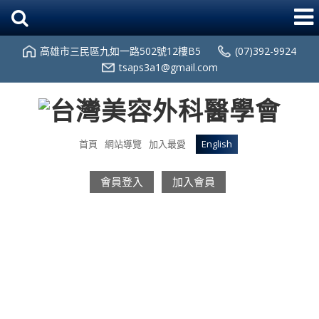
高雄市三民區九如一路502號12樓B5
(07)392-9924
tsaps3a1@gmail.com
首頁
網站導覽
加入最愛
English
會員登入
加入會員