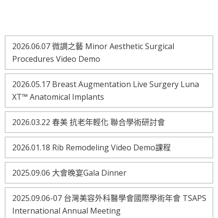
2026.06.07 微調之藝 Minor Aesthetic Surgical
Procedures Video Demo
2026.05.17 Breast Augmentation Live Surgery Luna
XT™ Anatomical Implants
2026.03.22 春美 抗老年輕化 聯合學術研討會
2026.01.18 Rib Remodeling Video Demo課程
2025.09.06 大會晚宴Gala Dinner
2025.09.06-07 台灣美容外科醫學會國際學術年會 TSAPS
International Annual Meeting