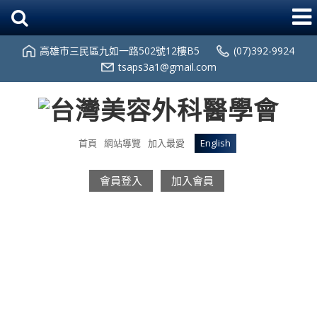
高雄市三民區九如一路502號12樓B5
(07)392-9924
tsaps3a1@gmail.com
首頁
網站導覽
加入最愛
English
會員登入
加入會員