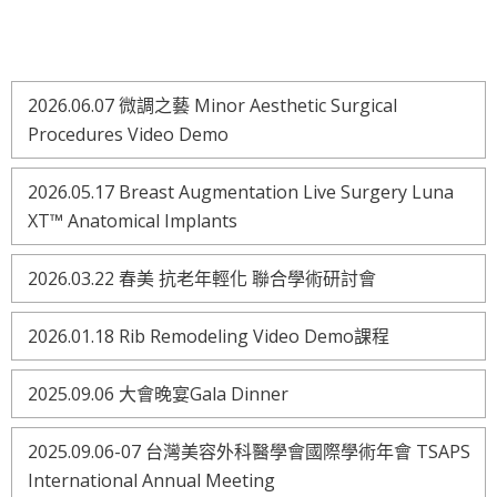
2026.06.07 微調之藝 Minor Aesthetic Surgical
Procedures Video Demo
2026.05.17 Breast Augmentation Live Surgery Luna
XT™ Anatomical Implants
2026.03.22 春美 抗老年輕化 聯合學術研討會
2026.01.18 Rib Remodeling Video Demo課程
2025.09.06 大會晚宴Gala Dinner
2025.09.06-07 台灣美容外科醫學會國際學術年會 TSAPS
International Annual Meeting