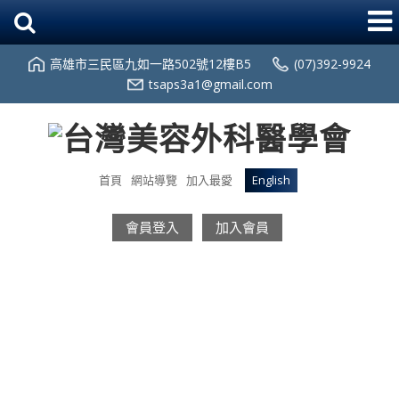
高雄市三民區九如一路502號12樓B5
(07)392-9924
tsaps3a1@gmail.com
首頁
網站導覽
加入最愛
English
會員登入
加入會員