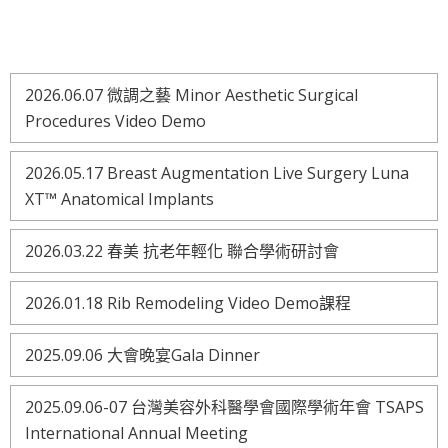
2026.06.07 微調之藝 Minor Aesthetic Surgical
Procedures Video Demo
2026.05.17 Breast Augmentation Live Surgery Luna
XT™ Anatomical Implants
2026.03.22 春美 抗老年輕化 聯合學術研討會
2026.01.18 Rib Remodeling Video Demo課程
2025.09.06 大會晚宴Gala Dinner
2025.09.06-07 台灣美容外科醫學會國際學術年會 TSAPS
International Annual Meeting