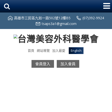
高雄市三民區九如一路502號12樓B5
(07)392-9924
tsaps3a1@gmail.com
首頁
網站導覽
加入最愛
English
會員登入
加入會員