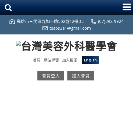
高雄市三民區九如一路502號12樓B5
(07)392-9924
tsaps3a1@gmail.com
首頁
網站導覽
加入最愛
English
會員登入
加入會員