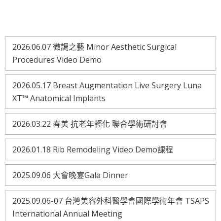
2026.06.07 微調之藝 Minor Aesthetic Surgical
Procedures Video Demo
2026.05.17 Breast Augmentation Live Surgery Luna
XT™ Anatomical Implants
2026.03.22 春美 抗老年輕化 聯合學術研討會
2026.01.18 Rib Remodeling Video Demo課程
2025.09.06 大會晚宴Gala Dinner
2025.09.06-07 台灣美容外科醫學會國際學術年會 TSAPS
International Annual Meeting