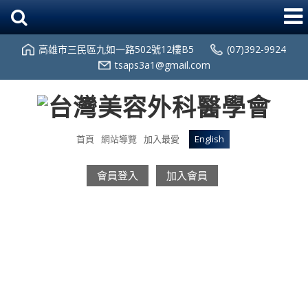
高雄市三民區九如一路502號12樓B5
(07)392-9924
tsaps3a1@gmail.com
首頁
網站導覽
加入最愛
English
會員登入
加入會員