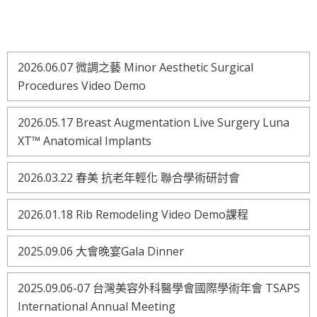
2026.06.07 微調之藝 Minor Aesthetic Surgical
Procedures Video Demo
2026.05.17 Breast Augmentation Live Surgery Luna
XT™ Anatomical Implants
2026.03.22 春美 抗老年輕化 聯合學術研討會
2026.01.18 Rib Remodeling Video Demo課程
2025.09.06 大會晚宴Gala Dinner
2025.09.06-07 台灣美容外科醫學會國際學術年會 TSAPS
International Annual Meeting