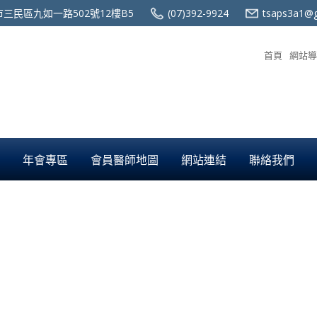
三民區九如一路502號12樓B5
(07)392-9924
tsaps3a1@g
首頁
網站導
年會專區
會員醫師地圖
網站連結
聯絡我們