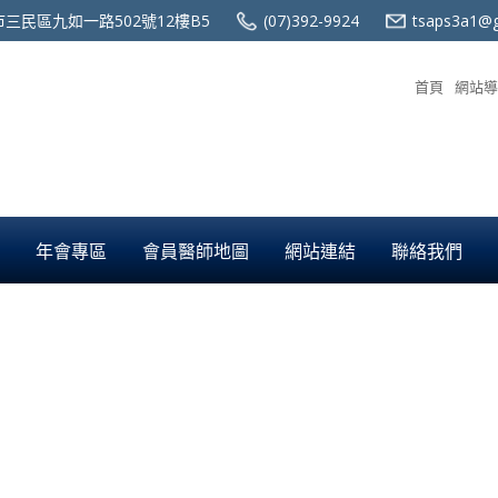
三民區九如一路502號12樓B5
(07)392-9924
tsaps3a1@g
首頁
網站導
年會專區
會員醫師地圖
網站連結
聯絡我們