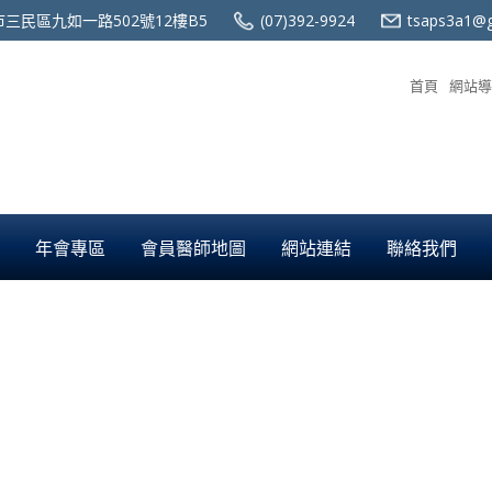
三民區九如一路502號12樓B5
(07)392-9924
tsaps3a1@g
首頁
網站導
年會專區
會員醫師地圖
網站連結
聯絡我們