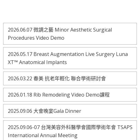
2026.06.07 微調之藝 Minor Aesthetic Surgical
Procedures Video Demo
2026.05.17 Breast Augmentation Live Surgery Luna
XT™ Anatomical Implants
2026.03.22 春美 抗老年輕化 聯合學術研討會
2026.01.18 Rib Remodeling Video Demo課程
2025.09.06 大會晚宴Gala Dinner
2025.09.06-07 台灣美容外科醫學會國際學術年會 TSAPS
International Annual Meeting