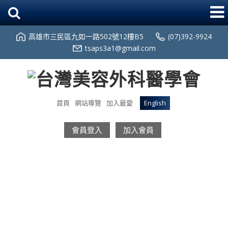
高雄市三民區九如一路502號12樓B5
(07)392-9924
tsaps3a1@gmail.com
首頁
網站導覽
加入最愛
English
會員登入
加入會員